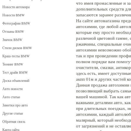
что имея промасленные и за
Новости автомира
дополнительных средств для
запасаются заранее различ
Новости BMW
На сайте автомагазина пре
Фотографии BMW
автохимии, где любой автолю
Отзывы BMW
которые ему просто необход
различной цветовой гамме,
Значок BMW
ржавчины, специальные очис
Стили дисков BMW
автохимии невозможно обой
так и при проведении проф
Краш-тесты BMW
полном порядке вам помогу
Тюнинг BMW
очистители, смазки, антико
Тест драйв BMW
здесь есть, имеет доступны
акпп 01м и других частей к
Доска объявлений
Данная продажа автохимии 
Авто новости
позволяющий выбрать самые 
вашей машиной. Так как авт
Авто статьи
важными деталями авто, как 
Заметки про авто
при длительных поездках, н
Другие статьи
автохимии, каждый автолюби
малярный, который необходи
Обратная связь
от загрязнений и не оставляе
Карта сайта