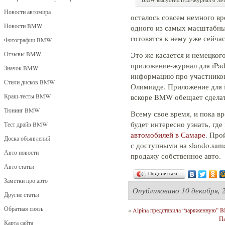
Новости автомира
осталось совсем немного в
Новости BMW
одного из самых масштабны
готовятся к нему уже сейчас
Фотографии BMW
Отзывы BMW
Это же касается и немецко
приложение-журнал для iPad
Значок BMW
информацию про участников
Стили дисков BMW
Олимиаде. Приложение для i
Краш-тесты BMW
вскоре BMW обещает сделат
Тюнинг BMW
Всему свое время, и пока 
будет интересно узнать, гд
Тест драйв BMW
автомобилей в Самаре
. Про
Доска объявлений
с доступными на slando.sam
Авто новости
продажу собственное авто.
Авто статьи
Поделиться…
Заметки про авто
Опубликовано
10 декабря, 
Другие статьи
Обратная связь
«
Alpina представилa “заряженную” 
Па
Карта сайта