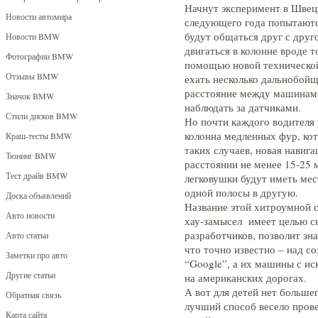
Начнут эксперимент в Швец
Новости автомира
следующего года попытаютс
будут общаться друг с друг
Новости BMW
двигаться в колонне вроде 
Фотографии BMW
помощью новой технической 
Отзывы BMW
ехать несколько дальнобойщ
расстояние между машинами
Значок BMW
наблюдать за датчиками.
Стили дисков BMW
Но почти каждого водителя 
колонна медленных фур, ко
Краш-тесты BMW
таких случаев, новая навига
Тюнинг BMW
расстоянии не менее 15-25 
Тест драйв BMW
легковушки будут иметь мес
одной полосы в другую.
Доска объявлений
Название этой хитроумной с
Авто новости
хау-замысел имеет целью сн
разработчиков, позволит зн
Авто статьи
что точно известно – над с
Заметки про авто
“Google”, а их машины с и
Другие статьи
на американских дорогах.
А вот для детей нет больше
Обратная связь
лучший способ весело прове
Карта сайта