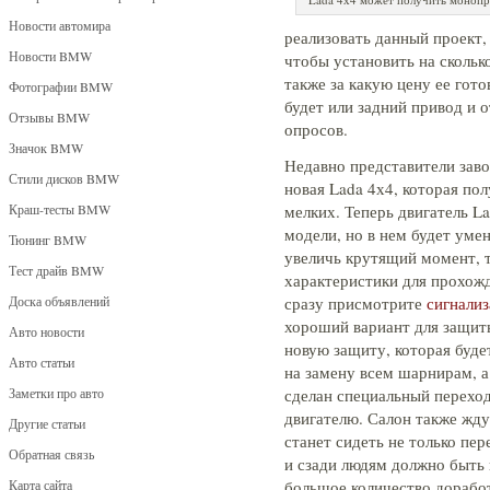
Новости автомира
реализовать данный проект,
Новости BMW
чтобы установить на скольк
также за какую цену ее гот
Фотографии BMW
будет или задний привод и о
Отзывы BMW
опросов.
Значок BMW
Недавно представители заво
Стили дисков BMW
новая Lada 4х4, которая пол
Краш-тесты BMW
мелких. Теперь двигатель La
модели, но в нем будет ум
Тюнинг BMW
увеличь крутящий момент,
Тест драйв BMW
характеристики для прохож
Доска объявлений
сразу присмотрите
сигнализ
хороший вариант для защиты
Авто новости
новую защиту, которая буд
Авто статьи
на замену всем шарнирам, а
Заметки про авто
сделан специальный переход
двигателю. Салон также жду
Другие статьи
станет сидеть не только пе
Обратная связь
и сзади людям должно быть
Карта сайта
большое количество дорабо