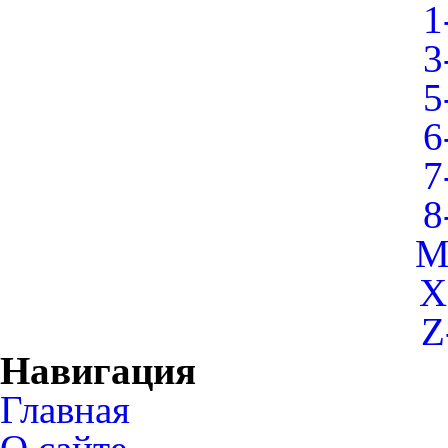
1
3
5
6
7
8
M
X
Z
Навигация
Главная