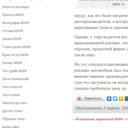
BMW X3
Новости автомира
Новости BMW
пруду, как это было продем
автопроизводителя, в котор
Фотографии BMW
переплывают реки в одноим
Отзывы BMW
Однако, у горе-водителя вс
Значок BMW
вышеназванной рекламе, пос
Стили дисков BMW
образом, прокатной фирме д
тысяч евро.
Краш-тесты BMW
Тюнинг BMW
Но тот отказался выплачива
рекламе автомобиль был тех
Тест драйв BMW
виноват именно производите
Доска объявлений
суде его аргументы не восп
Авто новости
снизила требуемую цену до 
Авто статьи
Поделиться…
Заметки про авто
Опубликовано
3 марта, 201
Другие статьи
Обратная связь
«
Фотошпионы заприметили BMW 3-ser
Карта сайта