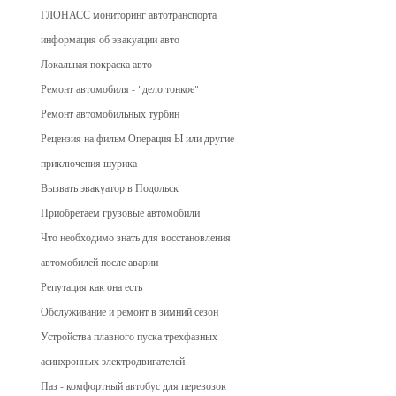
ГЛОНАСС мониторинг автотранспорта
информация об эвакуации авто
Локальная покраска авто
Ремонт автомобиля - "дело тонкое"
Ремонт автомобильных турбин
Рецензия на фильм Операция Ы или другие
приключения шурика
Вызвать эвакуатор в Подольск
Приобретаем грузовые автомобили
Что необходимо знать для восстановления
автомобилей после аварии
Репутация как она есть
Обслуживание и ремонт в зимний сезон
Устройства плавного пуска трехфазных
асинхронных электродвигателей
Паз - комфортный автобус для перевозок