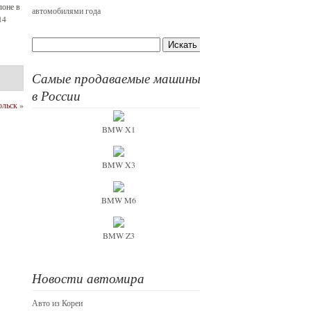
лоне в
автомобилями года
14
Самые продаваемые машины
в России
ольск
»
BMW X1
BMW X3
BMW M6
BMW Z3
Новости автомира
Авто из Кореи