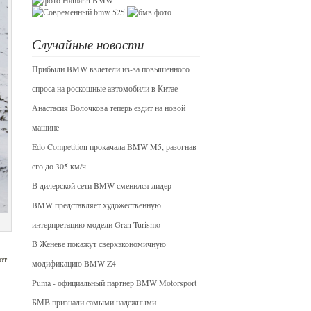
Случайные новости
Прибыли BMW взлетели из-за повышенного
спроса на роскошные автомобили в Китае
Анастасия Волочкова теперь ездит на новой
машине
Edo Competition прокачала BMW M5, разогнав
его до 305 км/ч
В дилерской сети BMW сменился лидер
BMW представляет художественную
интерпретацию модели Gran Turismo
В Женеве покажут сверхэкономичную
от
модификацию BMW Z4
Puma - официальный партнер BMW Motorsport
БМВ признали самыми надежными