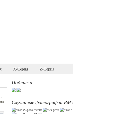
я
X-Серия
Z-Серия
Подписка
ть
Случайные фотографии BMW
ого