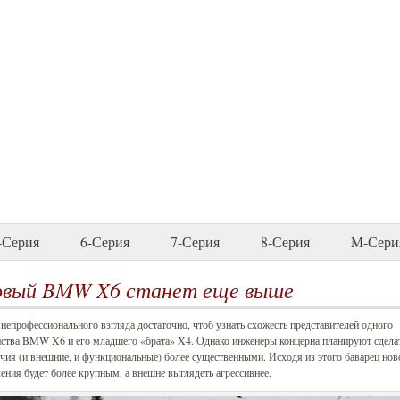
-Серия
6-Серия
7-Серия
8-Серия
M-Сери
вый BMW X6 станет еще выше
непрофессионального взгляда достаточно, чтоб узнать схожесть представителей одного
йства BMW X6 и его младшего «брата» X4. Однако инженеры концерна планируют сдела
чия (и внешние, и функциональные) более существенными. Исходя из этого баварец нов
ения будет более крупным, а внешне выглядеть агрессивнее.