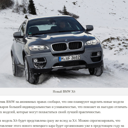
Новый BMW X6
тник BMW на анонимных правах сообщил, что они планируют наделить новые модели
каров большей индивидуальностью и узнаваемостью, что поможет их выгодно отличать 
х моделей, которые могут похвастаться своей лучшей практичностью.
 модель X6 будет представлена сразу же вслед за X4. Можно спрогнозировать, что
тавление этого нового немецкого кара будет организовано уже в предстоящем году на