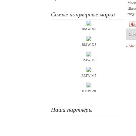
Моско
Шанха
Самые популярные марки
году.
BMW X6
Опу
BMW X5
«
Маши
BMW M3
BMW M5
BMW Z8
Наши партнёры