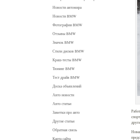
Новости автомира
Новости BMW
Фотографии BMW
Отзывы BMW
Значок BMW
Стили дисков BMW
Краш-тесты BMW
Тюнинг BMW
Тест драйв BMW
Доска объявлений
Авто новости
Авто статьи
Рабо
Заметки про авто
спорт
Другие статьи
други
Обратная связь
Новая
предс
Карта сайта