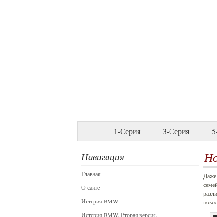
1-Серия
3-Серия
5
Но
Навигация
Главная
Даже 
семе
О сайте
разли
История BMW
покол
История BMW. Вторая версия.