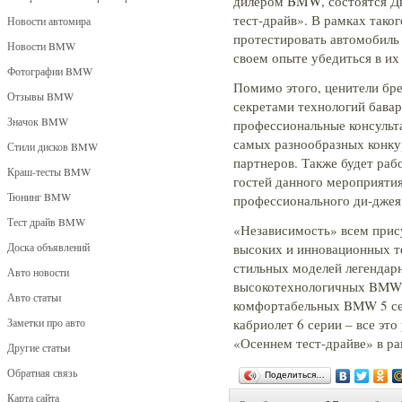
дилером BMW, состоятся Дн
тест-драйв». В рамках тако
Новости автомира
протестировать автомобиль 
Новости BMW
своем опыте убедиться в их
Фотографии BMW
Помимо этого, ценители бр
Отзывы BMW
секретами технологий бавар
Значок BMW
профессиональные консульт
самых разнообразных конку
Стили дисков BMW
партнеров. Также будет раб
Краш-тесты BMW
гостей данного мероприяти
Тюнинг BMW
профессионального ди-джея
Тест драйв BMW
«Независимость» всем прис
Доска объявлений
высоких и инновационных те
стильных моделей легендар
Авто новости
высокотехнологичных BMW 
Авто статьи
комфортабельных BMW 5 с
Заметки про авто
кабриолет 6 серии – все эт
«Осеннем тест-драйве» в р
Другие статьи
Обратная связь
Поделиться…
Карта сайта