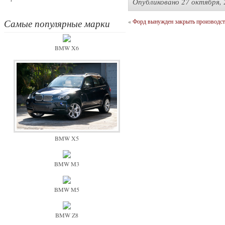
Опубликовано
27 октября, 
Самые популярные марки
«
Форд вынужден закрыть производст
BMW X6
BMW X5
BMW M3
BMW M5
BMW Z8