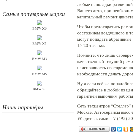
любые неполадки различной
Вашего авто, при необходим
Самые популярные марки
капитальный ремонт двигате
Чтобы предотвратить ремон
BMW X6
состоянием воздушного и то
могут попадать абразивные
BMW X5
15-20 тыс. км.
Помните, что лишь своевре
BMW M3
качественный текущий ремо
неисправность своевременн
необходимости делать доро
BMW M5
Ну а если всё же понадобил
BMW Z8
обращайтесь в любой из цен
гарантией выполним работы
Сеть техцентров “Стеллар” 
Наши партнёры
Москве. Автосервисы высоч
Убедитесь сами: +7 (495) 50
Поделиться…