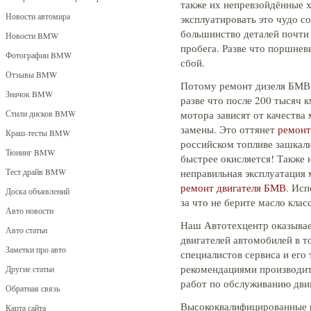
также их непревзойдённые х
Новости автомира
эксплуатировать это чудо с
большинство деталей почти 
Новости BMW
пробега. Разве что поршнев
Фотографии BMW
сбой.
Отзывы BMW
Потому ремонт дизеля БМВ 
Значок BMW
разве что после 200 тысяч к
Стили дисков BMW
мотора зависят от качества 
замены. Это оттянет
ремонт
Краш-тесты BMW
российском топливе зашкал
Тюнинг BMW
быстрее окисляется! Также
Тест драйв BMW
неправильная эксплуатация 
ремонт двигателя БМВ
. Исп
Доска объявлений
за что не берите масло клас
Авто новости
Наш Автотехцентр оказывае
Авто статьи
двигателей автомобилей в т
Заметки про авто
специалистов сервиса и его
рекомендациями производите
Другие статьи
работ по обслуживанию дви
Обратная связь
Высококвалифицированные р
Карта сайта