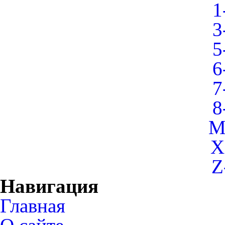
1
3
5
6
7
8
M
X
Z
Навигация
Главная