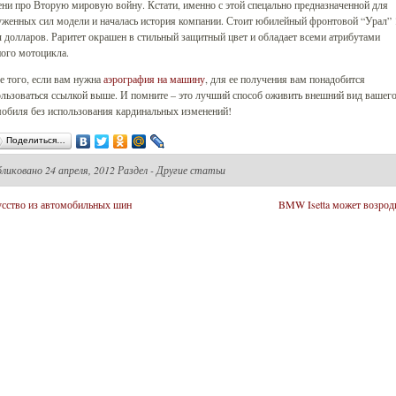
ни про Вторую мировую войну. Кстати, именно с этой спецально предназначенной для
женных сил модели и началась история компании. Стоит юбилейный фронтовой “Урал” 
 долларов. Раритет окрашен в стильный защитный цвет и обладает всеми атрибутами
ого мотоцикла.
 того, если вам нужна
аэрография на машину
, для ее получения вам понадобится
льзоваться ссылкой выше. И помните – это лучший способ оживить внешний вид вашег
обиля без использования кардинальных изменений!
Поделиться…
бликовано
24 апреля, 2012 Раздел -
Другие статьи
сство из автомобильных шин
BMW Isetta может возрод