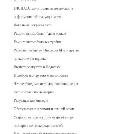
ГЛОНАСС мониторинг автотранспорта
информация об эвакуации авто
Локальная покраска авто
Ремонт автомобиля - "дело тонкое"
Ремонт автомобильных турбин
Рецензия на фильм Операция Ы или другие
приключения шурика
Вызвать эвакуатор в Подольск
Приобретаем грузовые автомобили
Что необходимо знать для восстановления
автомобилей после аварии
Репутация как она есть
Обслуживание и ремонт в зимний сезон
Устройства плавного пуска трехфазных
асинхронных электродвигателей
Паз - комфортный автобус для перевозок