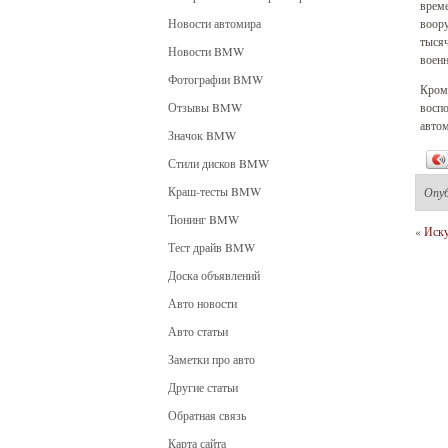
време
Новости автомира
воору
тысяч
Новости BMW
военн
Фотографии BMW
Кроме
Отзывы BMW
воспо
автом
Значок BMW
Стили дисков BMW
Краш-тесты BMW
Опу
Тюнинг BMW
«
Иску
Тест драйв BMW
Доска объявлений
Авто новости
Авто статьи
Заметки про авто
Другие статьи
Обратная связь
Карта сайта