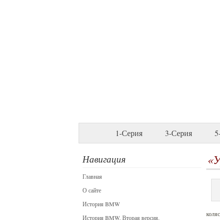
1-Серия
3-Серия
5
«У
Навигация
Главная
О сайте
История BMW
коляс
История BMW. Вторая версия.