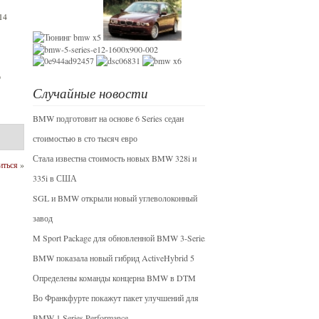
14
о
Случайные новости
BMW подготовит на основе 6 Series седан
стоимостью в сто тысяч евро
Стала известна стоимость новых BMW 328i и
иться
»
335i в США
SGL и BMW открыли новый углеволоконный
завод
M Sport Package для обновленной BMW 3-Series
BMW показала новый гибрид ActiveHybrid 5
Определены команды концерна BMW в DTM
Во Франкфурте покажут пакет улучшений для
BMW-1 Series Performance