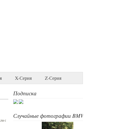
я
X-Серия
Z-Серия
Подписка
Случайные фотографии BMW
ла с