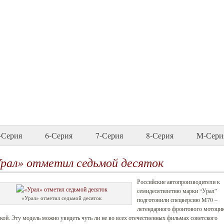
-Серия
6-Серия
7-Серия
8-Серия
M-Сери
рал» отметил седьмой десяток
Российские автопроизводители к
семидесятилетию марки “Урал”
«Урал» отметил седьмой десяток
подготовили спецверсию M70 –
легендарного фронтового мотоцик
кой. Эту модель можно увидеть чуть ли не во всех отечественных фильмах советского