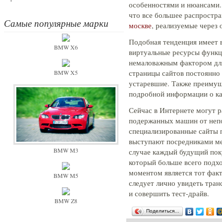
особенностями и нюансами.
что все большее распростр
Самые популярные марки
москве
, реализуемые через 
Подобная тенденция имеет в
BMW X6
виртуальные ресурсы функц
немаловажным фактором для
страницы сайтов постоянно 
BMW X5
устаревшие. Также преимущ
подробной информации о ка
Сейчас в Интернете могут р
подержанных машин от непо
специализированные сайты 
выступают посредниками м
BMW M3
случае каждый будущий поку
который больше всего подхо
моментом является тот факт
BMW M5
следует лично увидеть тран
и совершить тест-драйв.
BMW Z8
Поделиться…