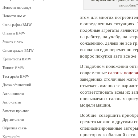
автомобиль?
Новости автомира
Новости BMW
этом для многих потребите
в определенных ситуациях. 
Фотографии BMW
подобные агрегаты являютс
Отзывы BMW
на работу, на учебу, на вст
Значок BMW
сожалению, далеко не все г
выплатив единовременно се
Стили дисков BMW
вопрос покупки авто все же
Краш-тесты BMW
В подобном положении опт
Тюнинг BMW
современные
салоны подерж
Тест драйв BMW
заведениях столичные жител
Доска объявлений
отыскать именно те вариант
соответствовать всем их за
Авто новости
описываемых салонах прису
Авто статьи
модели машин.
Заметки про авто
Вообще, совершить приобр
Другие статьи
средств можно и другими с
специализированные авторын
Обратная связь
просторах глобальной сети.
Карта сайта