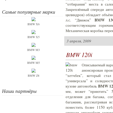
“отбирания” места в сало
Закреплённый спереди авт
Самые популярные марки
цилиндров) обладает объём
BMW 130
л.с. “Движок”
BMW X6
соответствующим горючи
Механическая коробка перек
BMW X5
3 апреля, 2009
BMW M3
BMW 120i
BMW M5
Описываемый вари
анонсирован прои
“хетчбек”, который ста
BMW Z8
“универсала” и солидност
BMW 12
кузове автомобиль
Наши партнёры
мм, может “приютить” 5 
отделения для багажа, со
багажник, рассматривая в
поместить более 1150 куб
спереди автомобиля силово