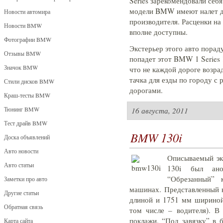
Series зарекомендовали себя
модели BMW имеют налет до
Новости автомира
производителя. Расценки на
Новости BMW
вполне доступны.
Фотографии BMW
Экстерьер этого авто пораду
Отзывы BMW
попадет этот BMW 1 Series 1
Значок BMW
что не каждой дороге возрад
тачка для езды по городу с
Стили дисков BMW
дорогами.
Краш-тесты BMW
Тюнинг BMW
16 августа, 2011
Тест драйв BMW
BMW 130i
Доска объявлений
Авто новости
Описываемый э
Авто статьи
130i был ано
“Обрезанный” 
Заметки про авто
машинах. Представленный 
Другие статьи
длиной и 1751 мм шириной,
Обратная связь
том числе – водителя). В
поклажи. “Под завязку” в 
Карта сайта