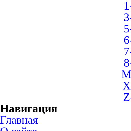
1
3
5
6
7
8
M
X
Z
Навигация
Главная