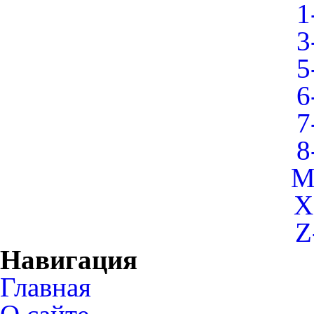
1
3
5
6
7
8
M
X
Z
Навигация
Главная