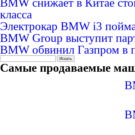
BMW снижает в Китае сто
класса
Электрокар BMW i3 пойман
BMW Group выступит партн
BMW обвинил Газпром в п
Самые продаваемые маш
B
B