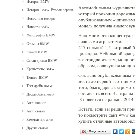
История BMW
Автомобильным журналиста
История BMW. Вторая версия.
который проходил дорожные
Новости автомира
опубликованным «шпионами
модель получила аналогову
Новости BMW
Напомним, что концептуаль
Фотографии BMW
силовыми агрегатами.
Отзывы BMW
217-сильный 1,5-литровый 
Значок BMW
цилиндра.
Небольшой враща
электродвигателем, мощност
Стили дисков BMW
образом, совокупная мощнос
Краш-тесты BMW
Согласно опубликованным те
Тюнинг BMW
места до первой «сотни» мо
Тест драйв BMW
того, благодаря электромот
составлять всего 3 литра н
Доска объявлений
i8 появится не раньше 2014 
Авто новости
Кстати, если вы решили пр
Авто статьи
то посмотрите сайт www.kar
Заметки про авто
купить отличные автомобил
Другие статьи
Поделиться…