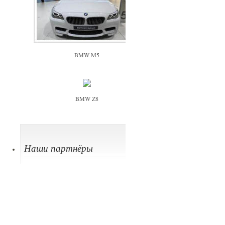
BMW M5
BMW Z8
Наши партнёры