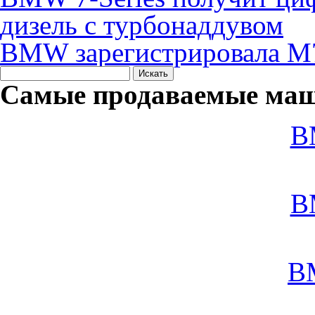
дизель с турбонаддувом
BMW зарегистрировала M
Самые продаваемые маш
B
B
B