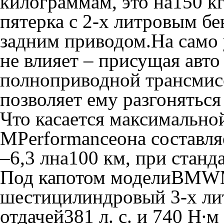
килограммам, это на150 к
пятерка с 2-х литровым бе
задним приводом.На само
не влияет – присущая авто
полноприводной трансмис
позволяет ему разгоняться
Что касается максимальной
MPerformanceона составля
–6,3 лна100 км, при стан
Под капотом моделиBMW
шестицилиндровый 3-х ли
отдачей381 л. с. и 740 Н∙