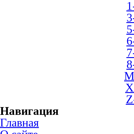
1
3
5
6
7
8
M
X
Z
Навигация
Главная