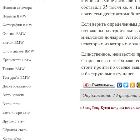
крупный в мире автосалон. 
составила 35 тысяч кв. м. 
Новости автомира
сразу семьдесят автомобиле
Новости BMW
Если верить определенным д
Фотографии BMW
потрачены на строительство
Отзывы BMW
миллионов долларов. Автоса
Значок BMW
некоторых из которых можно
Стили дисков BMW
Единственное, неизвестно п
Краш-тесты BMW
Скорее всего нет. Однако, е
стоит пройти по ссылке выш
Тюнинг BMW
и быструю выплату денег.
Тест драйв BMW
Поделиться…
Доска объявлений
Опубликовано
19 февраля, 
Авто новости
Авто статьи
«
SsangYong Kyron получил новую к
Заметки про авто
Другие статьи
Обратная связь
Карта сайта