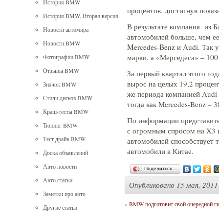
История BMW
процентов, достигнув показ
История BMW. Вторая версия.
В результате компания из Б
Новости автомира
автомобилей больше, чем е
Новости BMW
Mercedes-Benz и Audi. Так 
марки, а «Мерседеса» – 100
Фотографии BMW
Отзывы BMW
За первый квартал этого го
вырос на целых 19,2 процен
Значок BMW
же периода компанией Audi 
Стили дисков BMW
тогда как Mercedes-Benz – 
Краш-тесты BMW
По информации представите
Тюнинг BMW
с огромным спросом на X3
Тест драйв BMW
автомобилей способствует 
автомобили в Китае.
Доска объявлений
Авто новости
Поделиться…
Авто статьи
Опубликовано
15 мая, 2011
Заметки про авто
«
BMW подготовит свой очередной г
Другие статьи