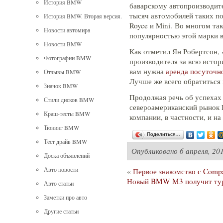
История BMW
баварскому автопроизводит
тысяч автомобилей таких по
История BMW. Вторая версия.
Royce и Mini. Во многом та
Новости автомира
популярностью этой марки 
Новости BMW
Как отметил Ян Робертсон, 
Фотографии BMW
производителя за всю исто
вам нужна
аренда посуточн
Отзывы BMW
Лучше же всего обратиться 
Значок BMW
Продолжая речь об успехах
Стили дисков BMW
североамериканский рынок 
Краш-тесты BMW
компании, в частности, и н
Тюнинг BMW
Поделиться…
Тест драйв BMW
Опубликовано
6 апреля, 20
Доска объявлений
Авто новости
«
Первое знакомство с Comp
Новый BMW M3 получит ту
Авто статьи
Заметки про авто
Другие статьи