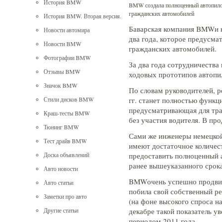
История BMW
BMW создала полноценный автопило
гражданских автомобилей
История BMW. Вторая версия.
Баварская компания BMWи к
Новости автомира
два года, которое предусма
Новости BMW
гражданских автомобилей.
Фотографии BMW
За два года сотрудничества
Отзывы BMW
ходовых прототипов автопи
Значок BMW
По словам руководителей, р
гг. станет полностью функц
Стили дисков BMW
предусматривающая для тра
Краш-тесты BMW
без участия водителя. В пр
Тюнинг BMW
Сами же инженеры немецко
Тест драйв BMW
имеют достаточное количест
предоставить полноценный 
Доска объявлений
ранее вышеуказанного срока
Авто новости
BMWочень успешно продвига
Авто статьи
побила свой собственный р
Заметки про авто
(на фоне высокого спроса н
декабре такой показатель у
Другие статьи
периодом 2011 года.