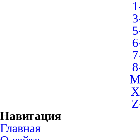
1
3
5
6
7
8
M
X
Z
Навигация
Главная