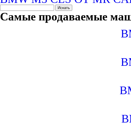
Самые продаваемые маш
B
B
B
B