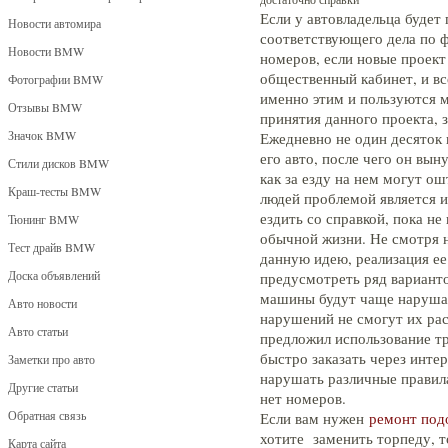
Если у автовладельца будет
Новости автомира
соответствующего дела по ф
Новости BMW
номеров, если новые проект
общественный кабинет, и вс
Фотографии BMW
именно этим и пользуются м
Отзывы BMW
принятия данного проекта, 
Значок BMW
Ежедневно не один десяток 
его авто, после чего он вын
Стили дисков BMW
как за езду на нем могут ош
Краш-тесты BMW
людей проблемой является и
ездить со справкой, пока не
Тюнинг BMW
обычной жизни. Не смотря н
Тест драйв BMW
данную идею, реализация ее
Доска объявлений
предусмотреть ряд варианто
машины будут чаще нарушат
Авто новости
нарушений не смогут их рас
Авто статьи
предложил использование т
быстро заказать через интер
Заметки про авто
нарушать различные правила
Другие статьи
нет номеров.
Обратная связь
Если вам нужен
ремонт под
хотите заменить торпеду, 
Карта сайта