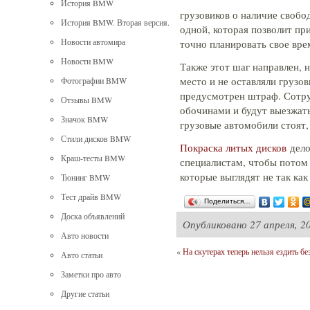
История BMW
грузовиков о наличие свобо
История BMW. Вторая версия.
одной, которая позволит пр
Новости автомира
точно планировать свое вре
Новости BMW
Также этот шаг направлен, н
место и не оставляли грузов
Фотографии BMW
предусмотрен штраф. Сотру
Отзывы BMW
обочинами и будут выезжать
Значок BMW
грузовые автомобили стоят,
Стили дисков BMW
Покраска литых дисков
дело
Краш-тесты BMW
специалистам, чтобы потом
которые выглядят не так как
Тюнинг BMW
Тест драйв BMW
Поделиться…
Доска объявлений
Опубликовано
27 апреля, 2
Авто новости
«
На скутерах теперь нельзя ездить бе
Авто статьи
Заметки про авто
Другие статьи