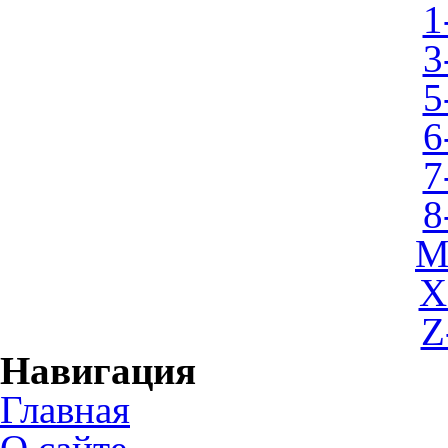
1
3
5
6
7
8
M
X
Z
Навигация
Главная