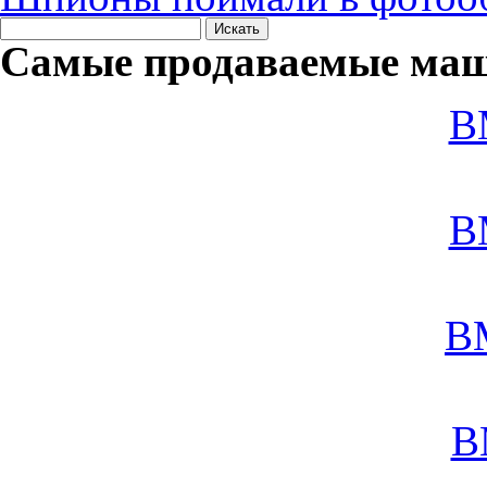
Самые продаваемые маш
B
B
B
B