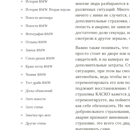
История BMW
многие люди разбираются в е
различных ситуаций. Много 
История BMW. Вторая версия.
ничего с ними не случится, 
Новости автомира
дополнительные страховки,
Новости BMW
попасть в аварию, не зависи
достаточно доли секунды, н
Фотографии BMW
смотрели в другое зеркало,
Отзывы BMW
Важно также понимать, что 
Значок BMW
просто стоит во дворе или н
Стили дисков BMW
свидетелей, и на камерах не
дополнительные затраты. С
Краш-тесты BMW
ситуациях, при этом вы смо
Тюнинг BMW
автомобиль, ведь чтобы не 
отремонтировать его или п
Тест драйв BMW
подлежит восстановлению. 
Доска объявлений
страховка КАСКО кажется дор
Авто новости
отремонтируете, вы поймете
как себе обезопасить. Не л
Авто статьи
добровольного страхования,
Заметки про авто
аварии признают виновным в
страховке, это всего сто д
Другие статьи
выплачивать сами.