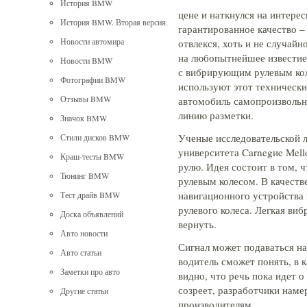
История BMW
цене и наткнулся на интере
История BMW. Вторая версия.
гарантированное качество – 
Новости автомира
отвлекся, хоть и не случайн
на любопытнейшее известие
Новости BMW
с вибрирующим рулевым ко
Фотографии BMW
используют этот технически
Отзывы BMW
автомобиль самопроизвольн
линию разметки.
Значок BMW
Ученые исследовательской 
Стили дисков BMW
университета Carnegиe Mel
Краш-тесты BMW
рулю. Идея состоит в том, 
Тюнинг BMW
рулевым колесом. В качеств
навигационного устройства
Тест драйв BMW
рулевого колеса. Легкая ви
Доска объявлений
вернуть.
Авто новости
Сигнал может подаваться на
Авто статьи
водитель сможет понять, в
Заметки про авто
видно, что речь пока идет 
созреет, разработчики нам
Другие статьи
производителям.