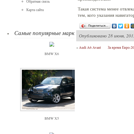
Обратная связь
Такая система менее отвлек
Карта сайта
тем, кого указания навигат
Поделиться…
Самые популярные марки
Опубликовано
28 июня, 201
«
Audi A6 Avant
За время Евро-2
BMW X6
BMW X5