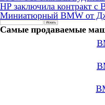
HP заключила контракт 
Миниатюрный BMW от Дж
Самые продаваемые маш
B
B
B