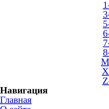
1
3
5
6
7
8
M
X
Z
Навигация
Главная