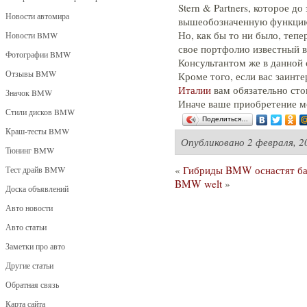
Stern & Partners, которое 
Новости автомира
вышеобозначенную функцию,
Но, как бы то ни было, тепе
Новости BMW
свое портфолио известный 
Фотографии BMW
Консультантом же в данной 
Отзывы BMW
Кроме того, если вас заинт
Италии
вам обязательно сто
Значок BMW
Иначе ваше приобретение мо
Стили дисков BMW
Поделиться…
Краш-тесты BMW
Опубликовано
2 февраля, 2
Тюнинг BMW
«
Гибриды BMW оснастят ба
Тест драйв BMW
BMW welt
»
Доска объявлений
Авто новости
Авто статьи
Заметки про авто
Другие статьи
Обратная связь
Карта сайта