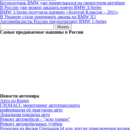
Беспилотник BMW уже примелькался на скоростном автобане
В России уже можно заказать новую BMW 3-Series
BMW 3-Series получила премию «Золотой Клаксон – 2011»
В Украине стали принимать заказы на BMW X1
Автомобилисты России предпочитают BMW 1-Series
Самые продаваемые машины в России
Новости автомира
Авто из Кореи
ГЛОНАСС мониторинг автотранспорта
информация об эвакуации авто
Локальная покраска авто
Ремонт автомобиля - "дело тонкое"
Ремонт автомобильных турбин
Рецензия на фильм Операция Ы или другие приключения шурик