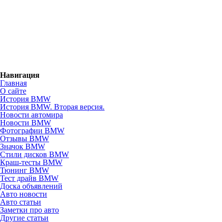
Навигация
Главная
О сайте
История BMW
История BMW. Вторая версия.
Новости автомира
Новости BMW
Фотографии BMW
Отзывы BMW
Значок BMW
Стили дисков BMW
Краш-тесты BMW
Тюнинг BMW
Тест драйв BMW
Доска объявлений
Авто новости
Авто статьи
Заметки про авто
Другие статьи