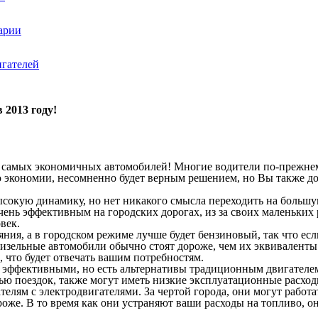
варии
игателей
2013 году!
ке самых экономичных автомобилей! Многие водители по-прежнем
ю экономии, несомненно будет верным решением, но Вы также до
сокую динамику, но нет никакого смысла переходить на большу
очень эффективным на городских дорогах, из за своих маленьки
век.
ния, а в городском режиме лучше будет бензиновый, так что ес
изельные автомобили обычно стоят дороже, чем их эквиваленты
, что будет отвечать вашим потребностям.
е эффективными, но есть альтернативы традиционным двигателем
ю поездок, также могут иметь низкие эксплуатационные расходы
телям с электродвигателями. За чертой города, они могут работ
ороже. В то время как они устраняют ваши расходы на топливо, 