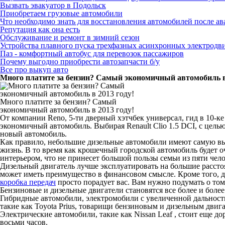
Вызвать эвакуатор в Подольск
Приобретаем грузовые автомобили
Что необходимо знать для восстановления автомобилей после а
Репутация как она есть
Обслуживание и ремонт в зимний сезон
Устройства плавного пуска трехфазных асинхронных электродв
Паз - комфортный автобус для перевозок пассажиров
Почему выгодно приобрести автозапчасти б/у
Все про выкуп авто
Много платите за бензин? Самый экономичный автомобиль в 
Много платите за бензин? Самый
экономичный автомобиль в 2013 году!
От компании Reno, 5-ти дверный хэтчбек универсал, гид в 10-
экономичный автомобиль. Выбирая Renault Clio 1.5 DCI, с цель
новый автомобиль.
Как правило, небольшие дизельные автомобили имеют самую вы
жизнь. В то время как крошечный городской автомобиль будет 
интерьером, что не принесет большой пользы семьи из пяти чело
Дизельный двигатель лучше эксплуатировать на большие расстоя
может иметь преимущество в финансовом смысле. Кроме того, д
коробка передач
просто порадует вас. Вам нужно подумать о том
Бензиновые и дизельные двигатели становятся все более и боле
Гибридные автомобили, электромобили с увеличенной дальность
такие как Toyota Prius, товарищи бензиновым и дизельным двига
Электрические автомобили, такие как Nissan Leaf , стоит еще д
восьми часов.