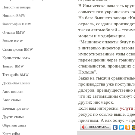
В Ильичевске началась круп
Новости автомира
совместного украинского-
Новости BMW
На базе бывшего завода «Кв
отрасль, созданы производ
Фотографии BMW
тысяч автомобилей – стоимо
Отзывы BMW
модели и модификации.
Значок BMW
“Машинокомплекты будут по
в интервью директор завода
Стили дисков BMW
импортированные узлы осво
Краш-тесты BMW
перемещении через границу.
специалистов, прошедших с
Тюнинг BMW
Польше”.
Тест драйв BMW
Заказ на тысячи сравнител
Доска объявлений
производства уже поступили
дилеров, преимущественно 
Авто новости
что их автомашины станут 
Авто статьи
других иномарок.
Если вам интересны
услуги
Заметки про авто
ресурс по ссылке выше. Зд
Другие статьи
приятным. А как бонус – п
Обратная связь
Поделиться…
Карта сайта