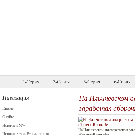
1-Серия
3-Серия
5-Серия
6-Серия
На Ильичевском а
Навигация
заработал сбороч
Главная
О сайте
История BMW
На Ильичевском автоагрегатном заво
История BMW. Вторая версия.
сборочный конвейер