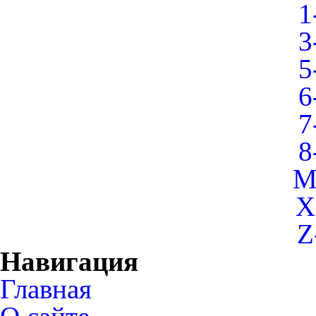
1
3
5
6
7
8
M
X
Z
Навигация
Главная