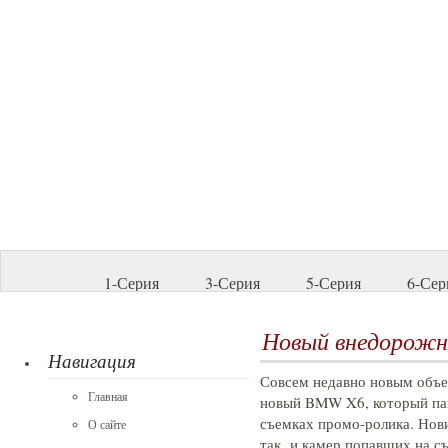
1-Серия
3-Серия
5-Серия
6-Сер
Новый внедорож
Навигация
Совсем недавно новым объе
Главная
новый BMW X6, который па
съемках промо-ролика. Нови
О сайте
так и камер попавших на с