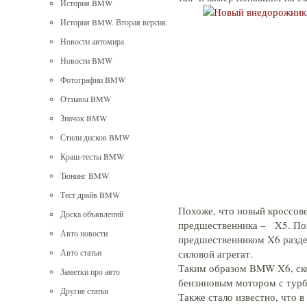
История BMW
История BMW. Вторая версия.
Новости автомира
Новости BMW
Фотографии BMW
Отзывы BMW
Значок BMW
Стили дисков BMW
Краш-тесты BMW
Тюнинг BMW
Тест драйв BMW
Похоже, что новый кроссов
Доска объявлений
предшественника – X5. По
Авто новости
предшественником X6 разде
силовой агрегат.
Авто статьи
Таким образом BMW X6, ско
Заметки про авто
бензиновым мотором с тур
Другие статьи
Также стало известно, что в