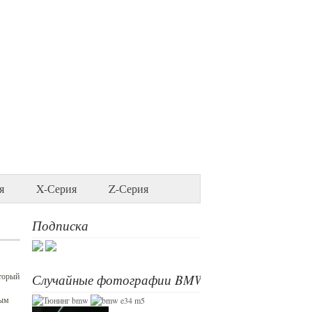
я
X-Серия
Z-Серия
Подписка
оторый
Случайные фотографии BMW
ным