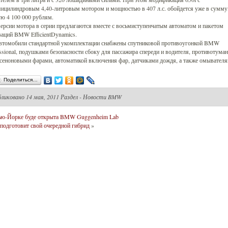
мицилиндровым 4,40-литровым мотором и мощностью в 407 л.с. обойдется уже в сумму
ю 4 100 000 рублям.
ерсии мотора в серии предлагаются вместе с восьмиступенчатым автоматом и пакетом
аций BMW EfficientDynamics.
автомобили стандартной укомплектации снабжены спутниковой противоугонкой BMW
ssional, подушками безопасности сбоку для пассажира спереди и водителя, противотум
ксеноновыми фарами, автоматикой включения фар, датчиками дождя, а также омывател
Поделиться…
бликовано
14 мая, 2011 Раздел -
Новости BMW
ю-Йорке буде открыта BMW Guggenheim Lab
одготовит свой очередной гибрид
»