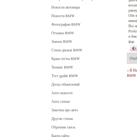
вось
Новости автомира
равну
Обе в
Новости BMW
иннов
Фотографии BMW
Все 
Profe
Отзывы BMW
и би
Значок BMW
фар.
Стили дисков BMW
Опу
Краш-тесты BMW
Тюнинг BMW
«
В Нь
BMW п
Тест драйв BMW
Доска объявлений
Авто новости
Авто статьи
Заметки про авто
Другие статьи
Обратная связь
Карта сайта