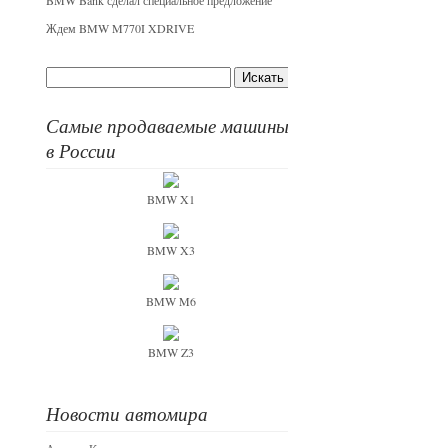
BMW Bank сделал специальное предложение
Ждем BMW M770I XDRIVE
Самые продаваемые машины
в России
BMW X1
BMW X3
BMW M6
BMW Z3
Новости автомира