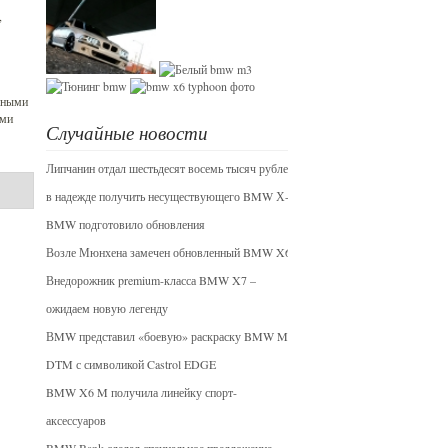
,
анными
ями
Случайные новости
Липчанин отдал шестьдесят восемь тысяч рублей
в надежде получить несуществующего BMW Х-5
BMW подготовило обновления
Возле Мюнхена замечен обновленный BMW X6
Внедорожник premium-класса BMW X7 –
ожидаем новую легенду
ВMW представил «боевую» раскраску BMW M3
DTM с символикой Castrol EDGE
BMW X6 M получила линейку спорт-
аксессуаров