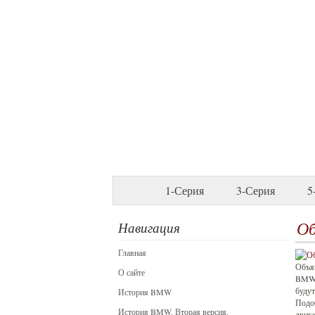
1-Серия
3-Серия
5
Об
Навигация
Главная
Объя
О сайте
BMW 
будут
История BMW
Подо
История BMW. Вторая версия.
двига