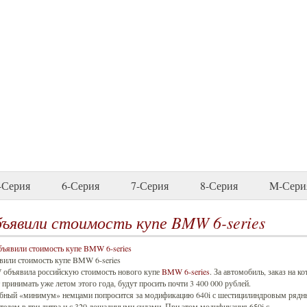
-Серия
6-Серия
7-Серия
8-Серия
M-Сери
ъявили стоимость купе BMW 6-series
вили стоимость купе BMW 6-series
объявила российскую стоимость нового купе
BMW 6-series
. За автомобиль, заказ на к
 принимать уже летом этого года, будут просить почти 3 400 000 рублей.
бный «минимум» немцами попросится за модификацию 640i с шестицилиндровым ряд
телем в три литра и с 320 лошадиными силами. При этом модификация 650i с