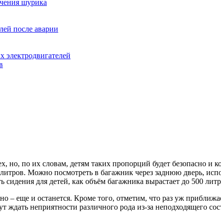
ючения шурика
лей после аварии
х электродвигателей
в
х, но, по их словам, детям таких пропорций будет безопасно и 
литров. Можно посмотреть в багажник через заднюю дверь, ис
 сидения для детей, как объём багажника вырастает до 500 литр
чно – еще и останется. Кроме того, отметим, что раз уж приближа
дут ждать неприятности различного рода из-за неподходящего со