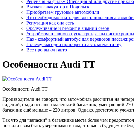
Рецензия на фильм Операция Ы или другие прикл
Вызвать эвакуатор в Подольск
Приобретаем грузовые автомобили
Что необходимо знать для восстановления автомоби
Репутация как она есть
Обслуживание и ремонт в зимний сезон
Устройства плавного пуска трехфазных асинхронны
Паз - комфортный автобус для перевозок пассажиро
Почему выгодно приобрести автозапчасти б/у
Все про выкуп авто
Особенности Audi TT
Особенности Audi TT
Производители не говорят, что автомобиль рассчитан на четыре
сидений, сзади оснащен маленький багажник, умещающий 270 
багажник ещё меньше – 220 литров. Однако, достаточно уложить
Так что для “запаски” в багажнике места более чем предостато
позволит вам быть уверенными в том, что вас в будущем не бу