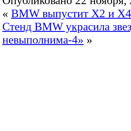
Опубликовано
22 ноября,
«
BMW выпустит X2 и X
Стенд BMW украсила звез
невыполнима-4»
»