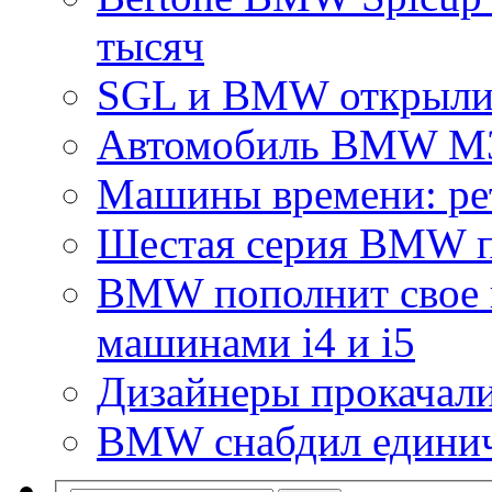
тысяч
SGL и BMW открыли 
Автомобиль BMW M3
Машины времени: ре
Шестая серия BMW п
BMW пополнит свое н
машинами i4 и i5
Дизайнеры прокача
BMW снабдил единич