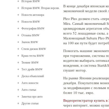
История BMW
В конце декабря японская к
История BMW. Вторая версия.
экономичной модели своей ли
Новости автомира
Pleo Plus должен стать «пе
Новости BMW
Mira. Самый экономичный S
цилиндровым агрегатом объ
Фотографии BMW
всего 52 лошадиные силы, а
Отзывы BMW
Маломощный Subaru Pleo Pl
Значок BMW
на 100 км пути будет потреб
Стили дисков BMW
Помогать машине экономить
при торможении, система по
Краш-тесты BMW
водителю выбирать оптималь
Тюнинг BMW
вождения, и система Start&
Тест драйв BMW
глушит мотор.
Доска объявлений
На рынке Японии реализация
декабря. Покупателям моноп
Авто новости
за модификацию с полным п
Авто статьи
более 10 тыс. евро.
Заметки про авто
Видеорегистратор купить в
Другие статьи
через интернет, можно купи