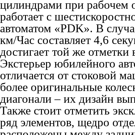
цилиндрами при рабочем о
работает с шестискоростн
автоматом «PDK».
В случа
км/Час составляет 4,6 сек
достигает той же отметки 
Экстерьер юбилейного авт
отличается от стоковой м
более оригинальные коле
диагонали – их дизайн вы
Также стоит отметить экс
ряд элементов, щедро отд
расположены между задни