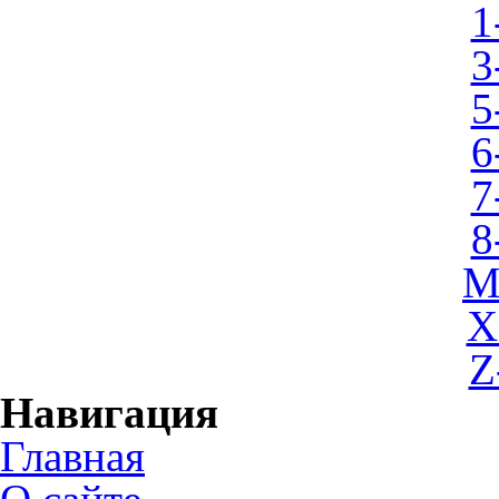
1
3
5
6
7
8
M
X
Z
Навигация
Главная