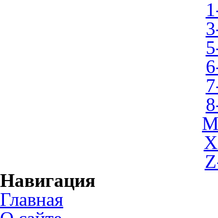
1
3
5
6
7
8
M
X
Z
Навигация
Главная