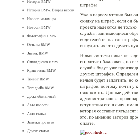
История BMW
штрафы
История BMW. Вторая версия.
Уже в первом чтении был о
Новости автомира
скидку на штраф, если он б
проекта надеются не только 
Новости BMW
службы, занимающиеся обра
Фотографии BMW
водителей не платят штрафы
Отзывы BMW
вынудить их это сделать ну
Значок BMW
Новая система никак не зад
его хотят обжаловать, но в 
Стили дисков BMW
службы будут уже производ
Краш-тесты BMW
других штрафов. Определен
Тюнинг BMW
нельзя будет заплатить, но 
штрафов, поэтому почти у 
Тест драйв BMW
сэкономить. Данные действи
Доска объявлений
административные правонар
вступления его в силу, имен
Авто новости
которая составит пятьдесят
Авто статьи
это, по мнению авторов про
Заметки про авто
оплате.
Другие статьи