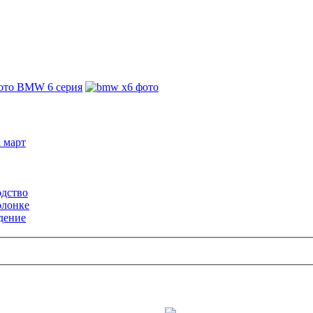
 март
одство
олонке
дение