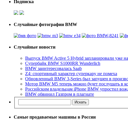
Подписка
Случайные фотографии BMW
Случайные новости
Выпуск BMW Active 5 Hybrid запланировали уже на
Супербайк BMW S1000RR Wunderlich
BMW заинтересовалась Saab
Z4: спортивный характер суперкару не помеха
Обновленный BMW 3-Series был запущен в произв
Мотор BMW M5 теперь можно будет послушать в к
Российским владельцам iPhone BMW упростил вож
BMW обвинил Газпром в плагиате
Самые продаваемые машины в России