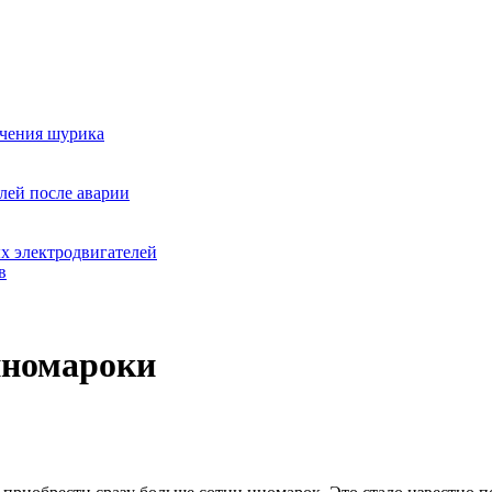
ючения шурика
лей после аварии
х электродвигателей
в
иномароки