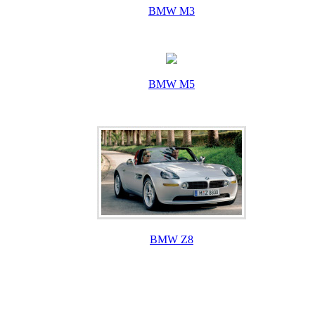
BMW M3
BMW M5
BMW Z8