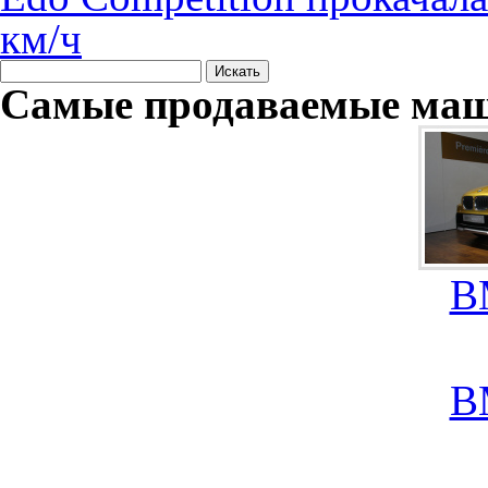
км/ч
Самые продаваемые маш
B
B