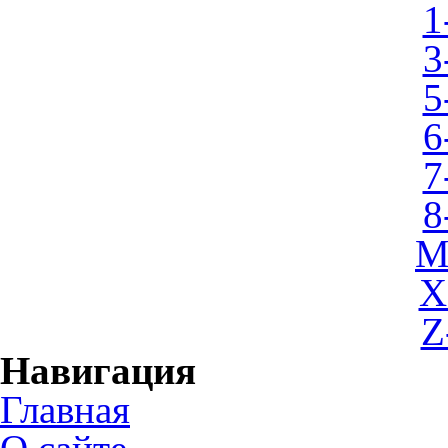
1
3
5
6
7
8
M
X
Z
Навигация
Главная