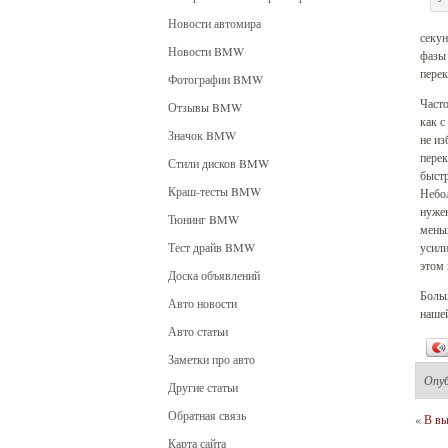
Новости автомира
секун
Новости BMW
фазы 
перек
Фотографии BMW
Часто
Отзывы BMW
как с
Значок BMW
не из
перек
Стили дисков BMW
быстр
Краш-тесты BMW
Небол
нужен
Тюнинг BMW
меньш
Тест драйв BMW
усили
этом 
Доска объявлений
Больш
Авто новости
нашей
Авто статьи
Заметки про авто
Опу
Другие статьи
Обратная связь
«
В вы
Карта сайта