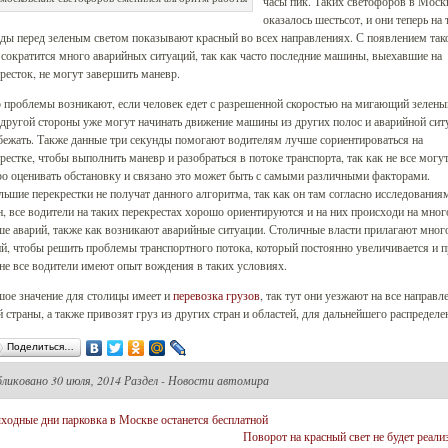
часы пик. Таких светофоров в Моск
оказалось шестьсот, и они теперь на 
ды перед зеленым светом показывают красный во всех направлениях. С появлением так
сократится много аварийных ситуаций, так как часто последние машины, выехавшие на
ресток, не могут завершить маневр.
 проблемы возникают, если человек едет с разрешенной скоростью на мигающий зеленый
 другой стороны уже могут начинать движение машины из других полос и аварийной сит
бежать. Также данные три секунды помогают водителям лучше сориентироваться на
рестке, чтобы выполнить маневр и разобраться в потоке транспорта, так как не все могу
о оценивать обстановку и связано это может быть с самыми различными факторами.
ьшие перекрестки не получат данного алгоритма, так как он там согласно исследованиям
, все водители на таких перекрестах хорошо ориентируются и на них происходи на мног
е аварий, также как возникают аварийные ситуации. Столичные власти прилагают мног
й, чтобы решить проблемы транспортного потока, который постоянно увеличивается и 
не все водители имеют опыт вождения в таких условиях.
ое значение для столицы имеет и
перевозка грузов
, так тут они уезжают на все направл
 страны, а также привозят груз из других стран и областей, для дальнейшего распределе
Поделиться…
бликовано
30 июля, 2014 Раздел -
Новости автомира
ходные дни парковка в Москве останется бесплатной
Поворот на красный свет не будет реали