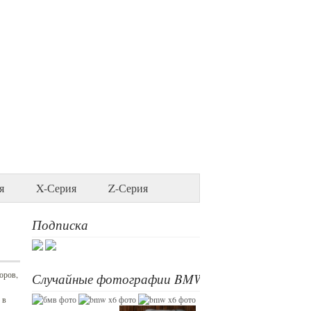
я
X-Серия
Z-Серия
Подписка
оров,
Случайные фотографии BMW
 в