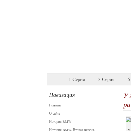
1-Серия
3-Серия
5
У 
Навигация
р
Главная
О сайте
История BMW
История BMW. Вторая версия.
У 