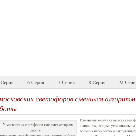
-Серия
6-Серия
7-Серия
8-Серия
M-Сери
московских светофоров сменился алгоритм
аботы
Изменение коснулось не всех светоф
а лишь тех, которые установлены на
больших перекрестах и загруженных
московских светофоров сменился алгоритм работы