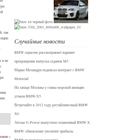
ве
три
ой
, так
уации
Случайные новости
т
BMW серьезно рассматривает вариант
 и не
прекращения выпуска седанов M3
о
Марко Меландри подписал контракт с BMW
о
при
Motorrad
На западе Москвы у главы морской авиации
ения
угнали BMW-X5
ния.
Встречайте в 2012 году рестайлинговый BMW
X6
Ателье G-Power выпустило пламенный BMW X6
BMW: обновление увеличит прибыль
зован
»
BMW подготовил сенсацию