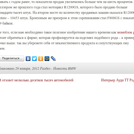
ивать с годом ранее, то показатели продаж увеличились больше чем на шесть процентов.
селлером же прошлого года стал мотоцикл R1200GS, которого было продано больше
мнадцати тысяч штук. На втором месте по количеству проданных машин оказался R120
ture – 10453 штук. Бронзовым же призером в этом соревновании стал F800GS с показа
9 байков.
 того, если вам необходимо такое полезное изобретение нашего времени как
моноблок p
тоит обратиться к фирме, которая профилируется на изделиях подобного рода – к приме
чке выше. так вы убережете себя от некачественного продукта и сопутствующих ему
лем.
Поделиться…
бликовано
29 января, 2012 Раздел -
Новости BMW
 отзовет несколько десятков тысяч автомобилей
Интерьер Ауди ТТ Ро