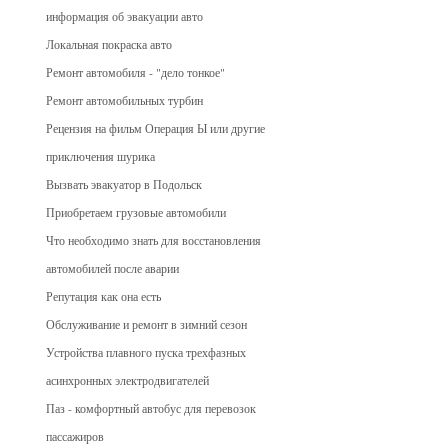
информация об эвакуации авто
Локальная покраска авто
Ремонт автомобиля - "дело тонкое"
Ремонт автомобильных турбин
Рецензия на фильм Операция Ы или другие
приключения шурика
Вызвать эвакуатор в Подольск
Приобретаем грузовые автомобили
Что необходимо знать для восстановления
автомобилей после аварии
Репутация как она есть
Обслуживание и ремонт в зимний сезон
Устройства плавного пуска трехфазных
асинхронных электродвигателей
Паз - комфортный автобус для перевозок
пассажиров