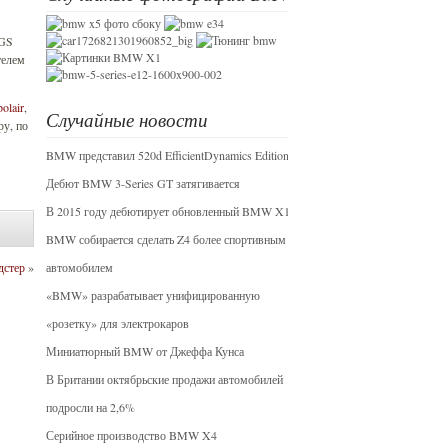
0GS
телем
olair
,
Случайные новости
ру, по
BMW представил 520d EfficientDynamics Edition
Дебют BMW 3-Series GT затягивается
В 2015 году дебютирует обновленный BMW X1
BMW собирается сделать Z4 более спортивным
дстер
»
автомобилем
«BMW» разрабатывает унифицированную
«розетку» для электрокаров
Миниатюрный BMW от Джеффа Кунса
В Британии октябрьские продажи автомобилей
подросли на 2,6%
Серийное производство BMW X4