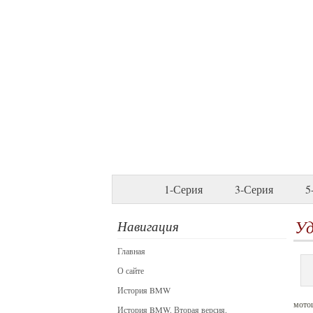
1-Серия
3-Серия
5
Уд
Навигация
Главная
О сайте
История BMW
мотоц
История BMW. Вторая версия.