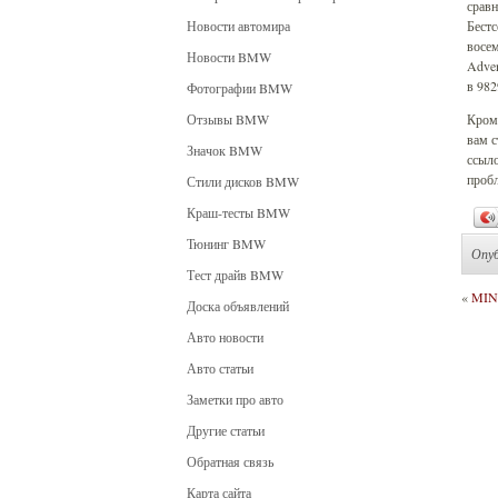
сравн
Новости автомира
Бест
восе
Новости BMW
Adven
в 982
Фотографии BMW
Отзывы BMW
Кроме
вам с
Значок BMW
ссыло
проб
Стили дисков BMW
Краш-тесты BMW
Тюнинг BMW
Опу
Тест драйв BMW
«
MINI
Доска объявлений
Авто новости
Авто статьи
Заметки про авто
Другие статьи
Обратная связь
Карта сайта