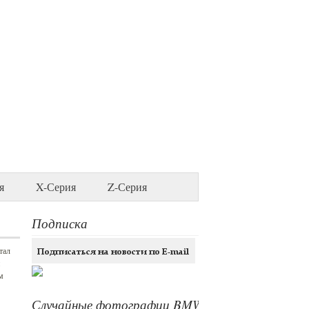
я
X-Серия
Z-Серия
Подписка
тал
м
Случайные фотографии BMW