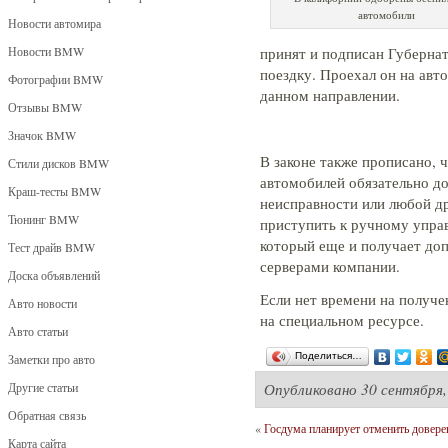
автомобили
Новости автомира
Новости BMW
принят и подписан Губерна
поездку. Проехал он на авт
Фотографии BMW
данном направлении.
Отзывы BMW
Значок BMW
В законе также прописано, 
Стили дисков BMW
автомобилей обязательно до
Краш-тесты BMW
неисправности или любой д
Тюнинг BMW
приступить к ручному упра
который еще и получает до
Тест драйв BMW
серверами компании.
Доска объявлений
Если нет времени на получе
Авто новости
на специальном ресурсе.
Авто статьи
Поделиться…
Заметки про авто
Другие статьи
Опубликовано
30 сентября,
Обратная связь
«
Госдума планирует отменить довер
Карта сайта