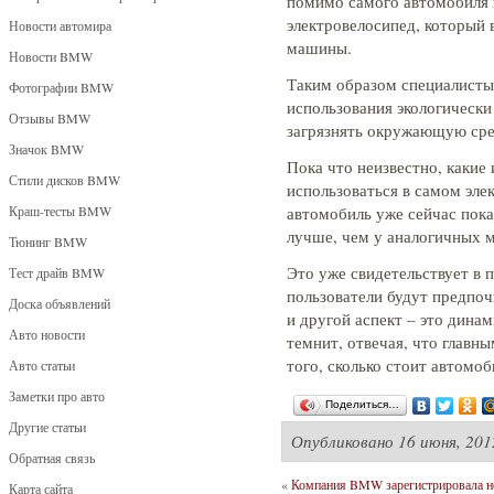
помимо самого автомобиля 
электровелосипед, который 
Новости автомира
машины.
Новости BMW
Таким образом специалисты
Фотографии BMW
использования экологически
Отзывы BMW
загрязнять окружающую сре
Значок BMW
Пока что неизвестно, какие
Стили дисков BMW
использоваться в самом эл
Краш-тесты BMW
автомобиль уже сейчас показ
лучше, чем у аналогичных 
Тюнинг BMW
Это уже свидетельствует в п
Тест драйв BMW
пользователи будут предпо
Доска объявлений
и другой аспект – это дина
Авто новости
темнит, отвечая, что главн
того, сколько стоит автомо
Авто статьи
Заметки про авто
Поделиться…
Другие статьи
Опубликовано
16 июня, 201
Обратная связь
«
Компания BMW зарегистрировала н
Карта сайта