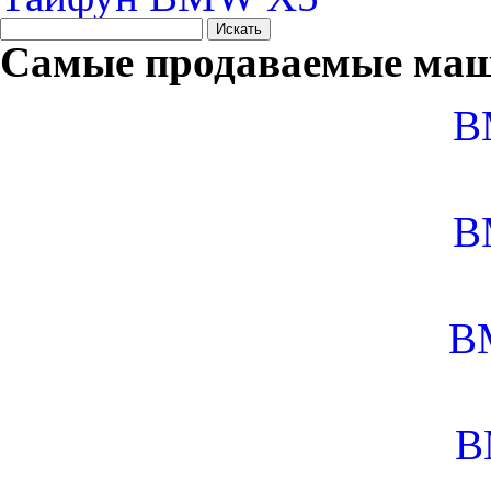
Самые продаваемые маш
B
B
B
B