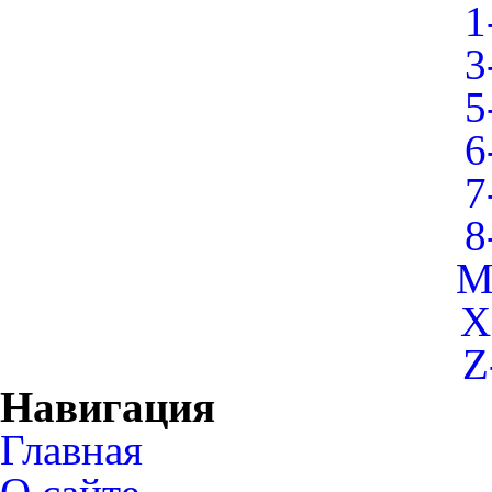
1
3
5
6
7
8
M
X
Z
Навигация
Главная