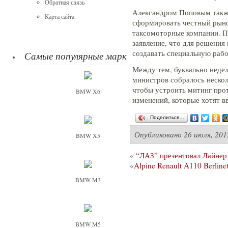
Обратная связь
Александром Поповым также
Карта сайта
сформировать честный рыно
таксомоторные компании. П
заявление, что для решения
создавать специальную раб
Самые популярные марки
Между тем, буквально недел
министров собралось нескол
чтобы устроить митинг про
BMW X6
изменений, которые хотят в
Поделиться…
Опубликовано
26 июля, 201
BMW X5
«
“ЛАЗ” презентовал Лайнер
«Alpine Renault A110 Berlin
BMW M3
BMW M5