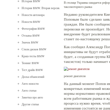
История BMW
В столице Украины ожидается рефо
таксомоторного рынка
История BMW. Вторая версия.
Недавно руководителем Кие
Новости автомира
Поповым было сделано заяв
Новости BMW
граждан. Им было сообщено,
перевозки не произойдет. Н
Фотографии BMW
внедрение будет реализован
Отзывы BMW
станет по-настоящему реша
Значок BMW
Как сообщил Александр Поп
Стили дисков BMW
инициативы не будут отрабо
будет, а созданная группа 
Краш-тесты BMW
таксистов) только начинае
Тюнинг BMW
Тест драйв BMW
ремонт двигателя
Доска объявлений
На данный момент Попов име
Авто новости
конкретных изменений можн
Авто статьи
нормы нормативно-правовой
Заметки про авто
всем работникам рынка и жд
процесса нужно время, чтоб
Другие статьи
изменения состоятся не ран