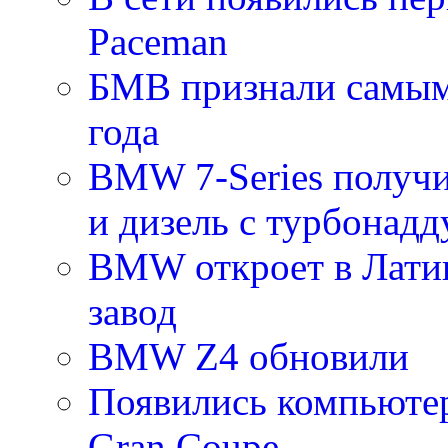
Paceman
БМВ признали самы
года
BMW 7-Series получ
и дизель с турбонад
BMW откроет в Лати
завод
BMW Z4 обновили
Появились компьют
Gran Coupe