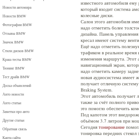
известного автомобиля ему 
Новости автомира
который входит система амо
колесные диски.
Новости BMW
Салон этого автомобиля име
Фотографии BMW
надо отметить более толсто
Отзывы BMW
дизайна. Панель управления
кресал имеют систему венти
Значок BMW
Ещё надо отметить полезную
Стили дисков BMW
трафиком в реальное время 
изменения маршрута. Этот
Краш-тесты BMW
навигационный экран, кото
Тюнинг BMW
надо отметить камеру задне
Тест драйв BMW
новая аудиосистема имеет ж
получает отличную систему э
Доска объявлений
Braking System.
Авто новости
Этот автомобиль получает л
также за счёт полного приво
Авто статьи
это помогло обеспечить ко
Заметки про авто
Под капотом этот внедорож
Другие статьи
объёмом 3.7 литров при мо
Сегодня
тонирование
помога
Обратная связь
тонировка передних стекол 
Карта сайта