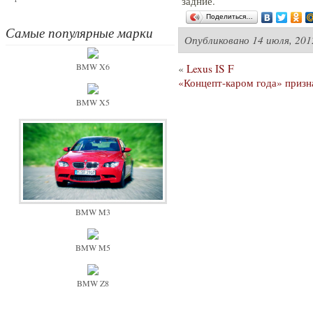
задние.
Поделиться…
Самые популярные марки
Опубликовано
14 июля, 201
BMW X6
«
Lexus IS F
«Концепт-каром года» приз
BMW X5
BMW M3
BMW M5
BMW Z8